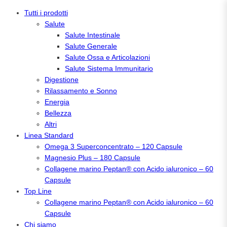
Vai
Tutti i prodotti
al
Salute
contenuto
Salute Intestinale
Salute Generale
Salute Ossa e Articolazioni
Salute Sistema Immunitario
Digestione
Rilassamento e Sonno
Energia
Bellezza
Altri
Linea Standard
Omega 3 Superconcentrato – 120 Capsule
Magnesio Plus – 180 Capsule
Collagene marino Peptan® con Acido ialuronico – 60
Capsule
Top Line
Collagene marino Peptan® con Acido ialuronico – 60
Capsule
Chi siamo