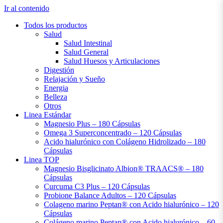
Ir al contenido
Todos los productos
Salud
Salud Intestinal
Salud General
Salud Huesos y Articulaciones
Digestión
Relajación y Sueño
Energia
Belleza
Otros
Linea Estándar
Magnesio Plus – 180 Cápsulas
Omega 3 Superconcentrado – 120 Cápsulas
Acido hialurónico con Colágeno Hidrolizado – 180
Cápsulas
Linea TOP
Magnesio Bisglicinato Albion® TRAACS® – 180
Cápsulas
Curcuma C3 Plus – 120 Cápsulas
Probione Balance Adultos – 120 Cápsulas
Colageno marino Peptan® con Acido hialurónico – 120
Cápsulas
Colágeno marino Peptan® con Acido hialurónico – 60