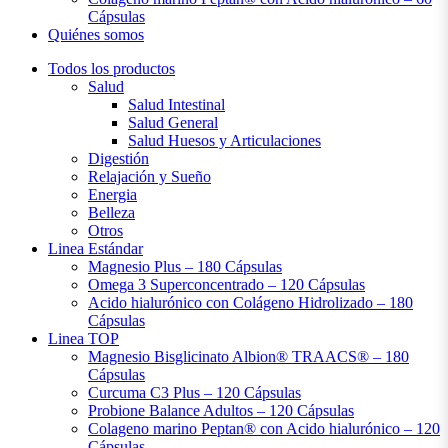
Cápsulas
Quiénes somos
Todos los productos
Salud
Salud Intestinal
Salud General
Salud Huesos y Articulaciones
Digestión
Relajación y Sueño
Energia
Belleza
Otros
Linea Estándar
Magnesio Plus – 180 Cápsulas
Omega 3 Superconcentrado – 120 Cápsulas
Acido hialurónico con Colágeno Hidrolizado – 180
Cápsulas
Linea TOP
Magnesio Bisglicinato Albion® TRAACS® – 180
Cápsulas
Curcuma C3 Plus – 120 Cápsulas
Probione Balance Adultos – 120 Cápsulas
Colageno marino Peptan® con Acido hialurónico – 120
Cápsulas