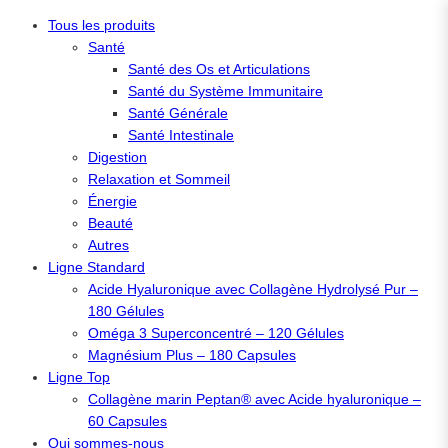
Aller
Tous les produits
au
Santé
contenu
Santé des Os et Articulations
Santé du Système Immunitaire
Santé Générale
Santé Intestinale
Digestion
Relaxation et Sommeil
Énergie
Beauté
Autres
Ligne Standard
Acide Hyaluronique avec Collagène Hydrolysé Pur –
180 Gélules
Oméga 3 Superconcentré – 120 Gélules
Magnésium Plus – 180 Capsules
Ligne Top
Collagène marin Peptan® avec Acide hyaluronique –
60 Capsules
Qui sommes-nous