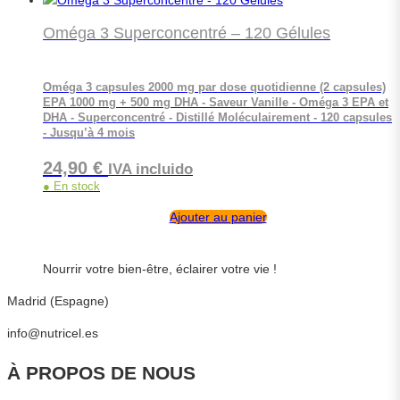
Oméga 3 Superconcentré – 120 Gélules
Oméga 3 capsules 2000 mg par dose quotidienne (2 capsules)
EPA 1000 mg + 500 mg DHA - Saveur Vanille - Oméga 3 EPA et
DHA - Superconcentré - Distillé Moléculairement - 120 capsules
- Jusqu’à 4 mois
24,90
€
IVA incluido
● En stock
Ajouter au panier
Nourrir votre bien-être, éclairer votre vie !
Madrid (Espagne)
info@nutricel.es
À PROPOS DE NOUS