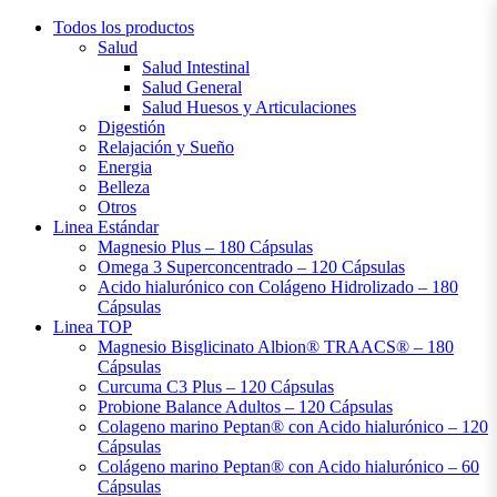
Ir
Todos los productos
al
Salud
contenido
Salud Intestinal
Salud General
Salud Huesos y Articulaciones
Digestión
Relajación y Sueño
Energia
Belleza
Otros
Linea Estándar
Magnesio Plus – 180 Cápsulas
Omega 3 Superconcentrado – 120 Cápsulas
Acido hialurónico con Colágeno Hidrolizado – 180
Cápsulas
Linea TOP
Magnesio Bisglicinato Albion® TRAACS® – 180
Cápsulas
Curcuma C3 Plus – 120 Cápsulas
Probione Balance Adultos – 120 Cápsulas
Colageno marino Peptan® con Acido hialurónico – 120
Cápsulas
Colágeno marino Peptan® con Acido hialurónico – 60
Cápsulas