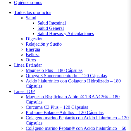
Quiénes somos
Todos los productos
Salud
Salud Intestinal
Salud General
Salud Huesos y Articulaciones
Digestión
Relajación y Sueño
Energia
Belleza
Otros
Linea Estándar
Magnesio Plus – 180 Cápsulas
Omega 3 Superconcentrado – 120 Cápsulas
Acido hialurónico con Colágeno Hidrolizado – 180
Cápsulas
Linea TOP
Magnesio Bisglicinato Albion® TRAACS® – 180
Cápsulas
Curcuma C3 Plus – 120 Cápsulas
Probione Balance Adultos – 120 Cápsulas
Colageno marino Peptan® con Acido hialurónico – 120
Cápsulas
Colágeno marino Peptan® con Acido hialurónico – 60