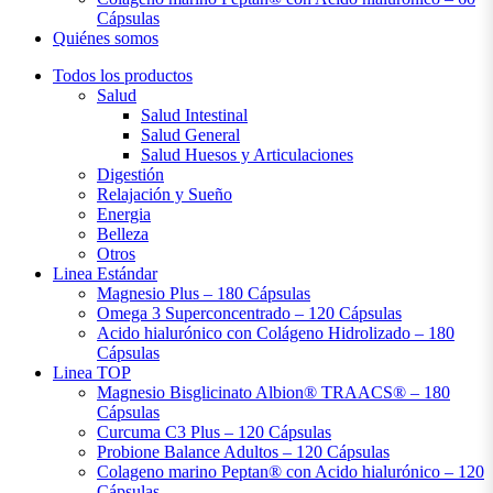
Cápsulas
Quiénes somos
Todos los productos
Salud
Salud Intestinal
Salud General
Salud Huesos y Articulaciones
Digestión
Relajación y Sueño
Energia
Belleza
Otros
Linea Estándar
Magnesio Plus – 180 Cápsulas
Omega 3 Superconcentrado – 120 Cápsulas
Acido hialurónico con Colágeno Hidrolizado – 180
Cápsulas
Linea TOP
Magnesio Bisglicinato Albion® TRAACS® – 180
Cápsulas
Curcuma C3 Plus – 120 Cápsulas
Probione Balance Adultos – 120 Cápsulas
Colageno marino Peptan® con Acido hialurónico – 120
Cápsulas