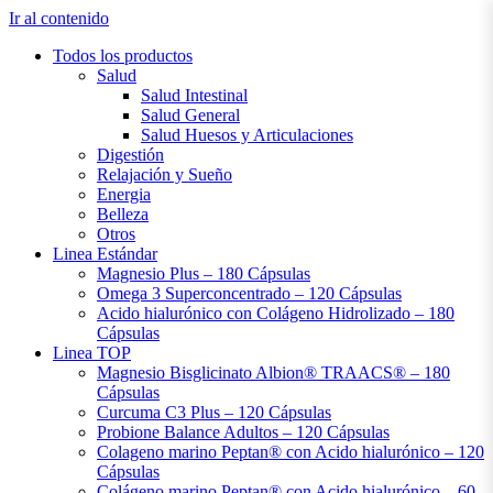
Ir al contenido
Todos los productos
Salud
Salud Intestinal
Salud General
Salud Huesos y Articulaciones
Digestión
Relajación y Sueño
Energia
Belleza
Otros
Linea Estándar
Magnesio Plus – 180 Cápsulas
Omega 3 Superconcentrado – 120 Cápsulas
Acido hialurónico con Colágeno Hidrolizado – 180
Cápsulas
Linea TOP
Magnesio Bisglicinato Albion® TRAACS® – 180
Cápsulas
Curcuma C3 Plus – 120 Cápsulas
Probione Balance Adultos – 120 Cápsulas
Colageno marino Peptan® con Acido hialurónico – 120
Cápsulas
Colágeno marino Peptan® con Acido hialurónico – 60